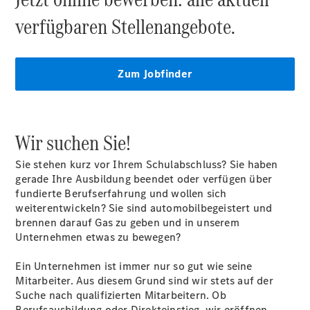
Servictermin
buchen
Übersicht
Serviceangebote
Reifen &
Wir suchen Sie!
Kompletträder
Teile &
Sie stehen kurz vor Ihrem Schulabschluss? Sie haben
Zubehör
gerade Ihre Ausbildung beendet oder verfügen über
Pannen- &
fundierte Berufserfahrung und wollen sich
Schadenhilfe
weiterentwickeln? Sie sind automobilbegeistert und
Reparatur &
brennen darauf Gas zu geben und in unserem
Werkstatt
Unternehmen etwas zu bewegen?
Rückrufe &
Umrüstungen
Ein Unternehmen ist immer nur so gut wie seine
Warnung: Betrug
Mitarbeiter. Aus diesem Grund sind wir stets auf der
beim
Suche nach qualifizierten Mitarbeitern. Ob
Gebrauchtwagenkauf
Berufsausbildung oder Direkteinstieg, wir eröffnen