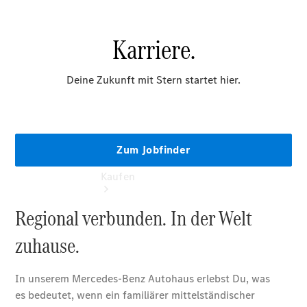
vereinbaren
Tel: +49
2161 92020
Kaufen
Übersicht
Gebrauchtwagensuche