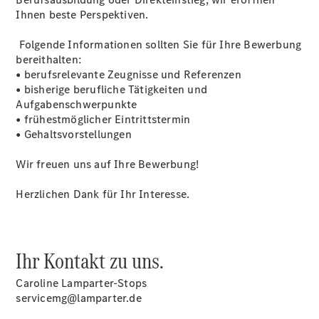
Service für
Ihnen beste Perspektiven.
Reisemobile
Reifen &
Folgende Informationen sollten Sie für Ihre Bewerbung
Kompletträder
bereithalten:
Teile &
• berufsrelevante Zeugnisse und Referenzen
Zubehör
• bisherige berufliche Tätigkeiten und
Pannen- &
Aufgabenschwerpunkte
Schadenhilfe
• frühestmöglicher Eintrittstermin
Finanzdienste
• Gehaltsvorstellungen
Digitale
Extras
Wir freuen uns auf Ihre Bewerbung!
Rückrufe &
Umrüstungen
Herzlichen Dank für Ihr Interesse.
Reparatur &
Werkstatt
Ihr Kontakt zu uns.
Caroline Lamparter-Stops
servicemg@lamparter.de