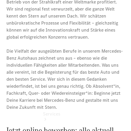
Junge
Sterne
Junge
Sterne -
elektrisch
Mercedes-
Benz
Online
Store
Services