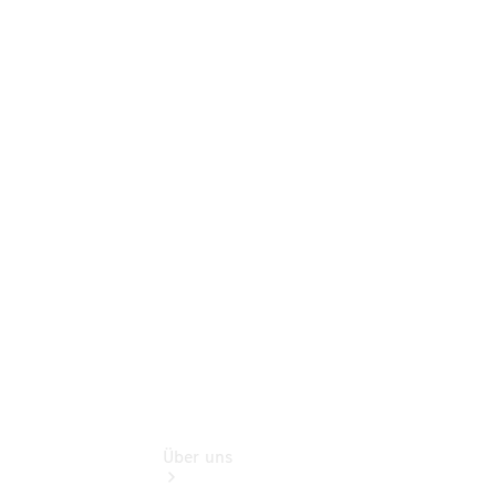
Online-
Terminbuchung
Pannen- &
Schadenhilfe
Service für
Reisemobile
Teile &
Zubehör
Rückrufe &
Umrüstungen
Über uns