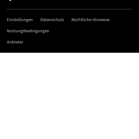
Finanzdienste
Reifen &
Kompletträder
Reifen- und
Komplettradschutz
EU-
Reifenlabel
Transporter-
Service